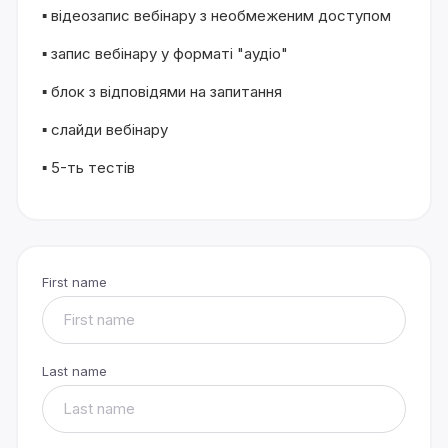
▪️
відеозапис вебінару з необмеженим доступом
▪️
запис вебінару у форматі "аудіо"
▪️
блок з відповідями на запитання
▪️
слайди вебінару
▪️
5-ть тестів
First name
Last name